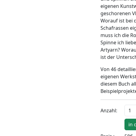
eigenen Kunstw
geschorenen Vli
Worauf ist bei 
Schafrassen ei
muss ich die R
Spinne ich lieb
Artyarn? Worau
ist der Untersc
Von 46 detailli
eigenen Werkst
diesem Buch al
Beispielprojekt
Anzahl: