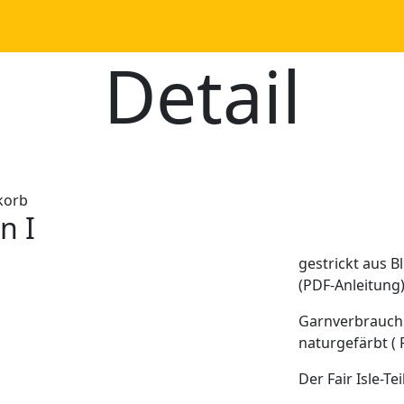
Detail
korb
n I
gestrickt aus B
(PDF-Anleitung
Garnverbrauch 
naturgefärbt (
Der Fair Isle-T